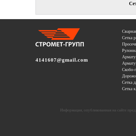
Се
Сварная
Сетка 
Просеч
Рулонна
Армату
4141607@gmail.com
Армату
Скобо-
Дорожн
Сетка д
Сетка 
Информация, опубликованная на сайте пред