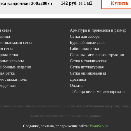
142 руб.
за 1 м2
Купить
тка кладочная 200х200х5
 сетка
Арматура и проволока в размер
рабица
Сетка для забора
но-вытяжная сетка
Буронабивные сваи
я сетка
Габионная сетка
рная сетка
Сложные металлоконструкции
рные каркасы
Сетка металлическая
гибочные изделия
Сетка штукатурная
ая сетка
Сетка оцинкованная
ля стяжки пола
Доставка
кладочная
Оплата
Таблица весов металлопроката
назначена для ознакомительных целей и не является публичной офертой, опре
Политика обработки персональных данных
Создание, реклама, продвижение сайта:
PromSeo.ru