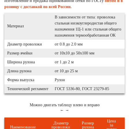
Изготовление и продажа оцинкованной сетки по ГОСТу
оптом и в
розницу с доставкой по всей России.
В зависимости от типа: проволока
стальная низкоуглеродистая общего
Материал
назначения 1Ц-1 или стальная общего
назначения термообработанная ОК
Диаметр проволоки
от 0.8 до 2.0 мм
Размер ячейки
от 10х10 до 50х100 мм
Ширина рулона
от 1 до 2 м
Длина рулона
от 10 до 25 м
Форма выпуска
Рулон
Технический регламент
ГОСТ 5336-80, ГОСТ 23279-85
Можно двигать таблицу влево и вправо
← →
Цена
Диаметр
Размер
за
Наименование
проволоки
рулона